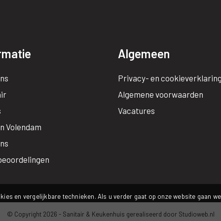
rmatie
Algemeen
ns
Privacy- en cookieverklarin
ir
Algemene voorwaarden
s
Vacatures
n Volendam
ons
beoordelingen
kies en vergelijkbare technieken. Als u verder gaat op onze website gaan we 
© Copyright 2026 -
Sanitair & Keukenhuis
gerealiseerd door
Studioweb.nl