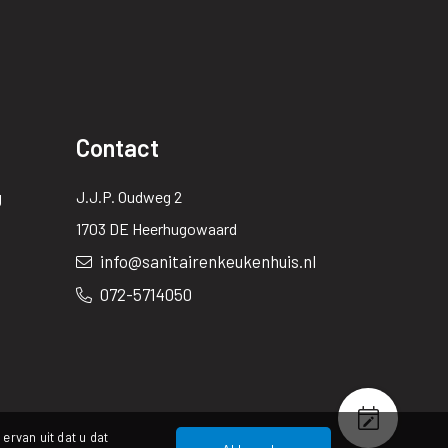
Contact
g
J.J.P. Oudweg 2
1703 DE Heerhugowaard
info@sanitairenkeukenhuis.nl
072-5714050
ervan uit dat u dat